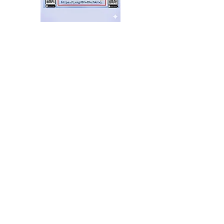
El Sindicato de
Municipales de Vicente
López capacitó sobre
técnicas de RCP
hace 11 horas