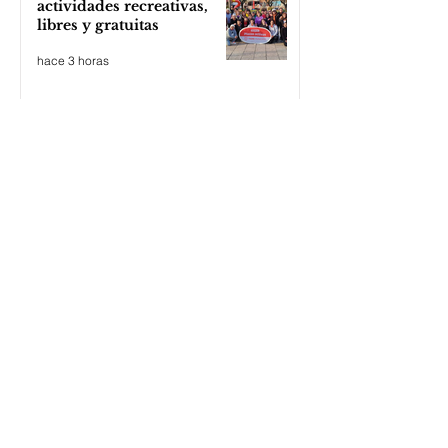
actividades recreativas,
libres y gratuitas
hace 3 horas
Cuando el gobierno
necesita reprimir para
tapar su falso relato
hace 3 horas
El apriete por WhatsApp de
EE.UU. amenaza a una
cooperativa argentina para
boicotear a Huawei
hace 5 horas
El “Riesgo Milei” afecta las