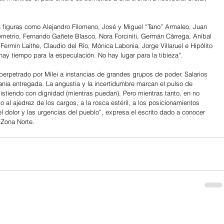
a figuras como Alejandro Filomeno, José y Miguel “Tano” Armaleo, Juan 
emetrio, Fernando Gañete Blasco, Nora Forciniti, Germán Cárrega, Aníbal 
rmín Laithe, Claudio del Río, Mónica Labonia, Jorge Villaruel e Hipólito 
hay tiempo para la especulación. No hay lugar para la tibieza”.
erpetrado por Milei a instancias de grandes grupos de poder. Salarios 
nía entregada. La angustia y la incertidumbre marcan el pulso de 
istiendo con dignidad (mientras puedan). Pero mientras tanto, en no 
 al ajedrez de los cargos, a la rosca estéril, a los posicionamientos 
 dolor y las urgencias del pueblo”, expresa el escrito dado a conocer 
 Zona Norte.