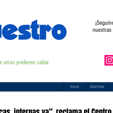
¡Seguin
nuestras 
 otros prefieren callar
Inicio
Distritos
as, internas ya”, reclama el Centro