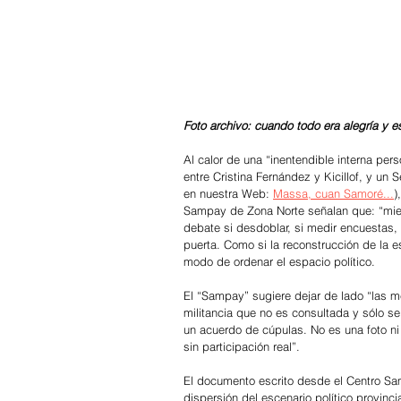
Foto archivo: cuando todo era alegría y 
Al calor de una “inentendible interna perso
entre Cristina Fernández y Kicillof, y un
en nuestra Web: 
Massa, cuan Samoré
...
)
Sampay de Zona Norte señalan que: “mient
debate si desdoblar, si medir encuestas, s
puerta. Como si la reconstrucción de la 
modo de ordenar el espacio político.
El “Sampay” sugiere dejar de lado “las m
militancia que no es consultada y sólo se
un acuerdo de cúpulas. No es una foto ni
sin participación real”.
El documento escrito desde el Centro Sam
dispersión del escenario político provinci