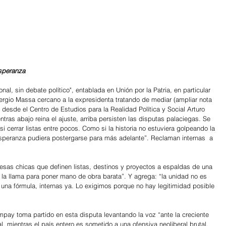
esperanza
nal, sin debate político", entablada en Unión por la Patria, en particular 
 Sergio Massa cercano a la expresidenta tratando de mediar (ampliar nota 
, desde el Centro de Estudios para la Realidad Política y Social Arturo 
ras abajo reina el ajuste, arriba persisten las disputas palaciegas. Se 
i cerrar listas entre pocos. Como si la historia no estuviera golpeando la 
esperanza pudiera postergarse para más adelante”. Reclaman internas  a 
esas chicas que definen listas, destinos y proyectos a espaldas de una 
 la llama para poner mano de obra barata”. Y agrega: “la unidad no es 
 una fórmula, internas ya. Lo exigimos porque no hay legitimidad posible 
pay toma partido en esta disputa levantando la voz “ante la creciente 
al, mientras el país entero es sometido a una ofensiva neoliberal brutal, 