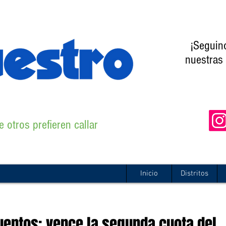
¡Seguin
nuestras 
 otros prefieren callar
Inicio
Distritos
entos: vence la segunda cuota del