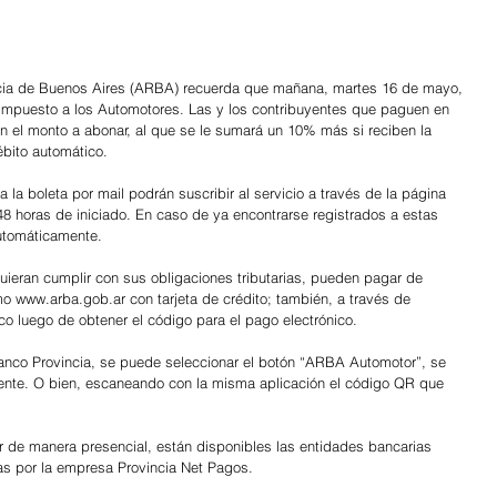
cia de Buenos Aires (ARBA) recuerda que mañana, martes 16 de mayo, 
 Impuesto a los Automotores. Las y los contribuyentes que paguen en 
n el monto a abonar, al que se le sumará un 10% más si reciben la 
ébito automático.
a la boleta por mail podrán suscribir al servicio a través de la página 
48 horas de iniciado. En caso de ya encontrarse registrados a estas 
utomáticamente.
uieran cumplir con sus obligaciones tributarias, pueden pagar de 
o www.arba.gob.ar con tarjeta de crédito; también, a través de 
o luego de obtener el código para el pago electrónico.
nco Provincia, se puede seleccionar el botón “ARBA Automotor”, se 
ente. O bien, escaneando con la misma aplicación el código QR que 
 de manera presencial, están disponibles las entidades bancarias 
as por la empresa Provincia Net Pagos.