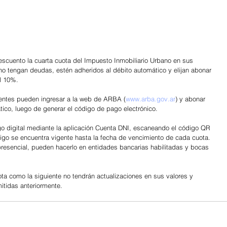
escuento la cuarta cuota del Impuesto Inmobiliario Urbano en sus 
 no tengan deudas, estén adheridos al débito automático y elijan abonar 
el 10%.
uyentes pueden ingresar a la web de ARBA (
www.arba.gov.ar
) y abonar 
ático, luego de generar el código de pago electrónico.
o digital mediante la aplicación Cuenta DNI, escaneando el código QR 
digo se encuentra vigente hasta la fecha de vencimiento de cada cuota.
esencial, pueden hacerlo en entidades bancarias habilitadas y bocas 
ta como la siguiente no tendrán actualizaciones en sus valores y 
tidas anteriormente.