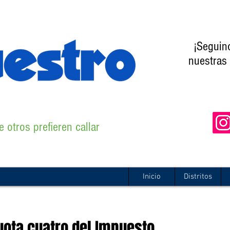
¡Seguin
nuestras 
 otros prefieren callar
Inicio
Distritos
uota cuatro del Impuesto