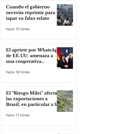
Cuando el gobierno
necesita reprimir para
tapar su falso relato
hace 15 horas
El apriete por WhatsApp
de EE.UU. amenaza a
una cooperativa
argentina para boicotear
hace 16 horas
a Huawei
El “Riesgo Milei” afecta
las exportaciones a
Brasil, en particular a la
industria automotriz de
hace 17 horas
la provincia