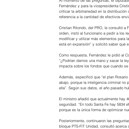
Al momento de las preguntas, el diputado
Fernández y para la vicepresidenta Cristi
criticar la arbitrariedad en la distribuci
referencia a la cantidad de efectivos envi
Cristian Ritondo, del PRO, le consultó a F
orden, instó al funcionario a pedir a los
modificar y utilizar más elementos para la
está en expansión” y solicitó saber qué e
Como respuesta, Fernández le pidió al Co
“¿Podrían darnos una mano y sacar la ley
impacta sobre los fondos que cuando se 
Además, especificó que “el plan Rosario e
abajo, porque la inteligencia criminal n
ella”. Según sus datos, el año pasado h
El ministro añadió que actualmente hay 4
seguridad. “En todo Santa Fe hay 5834 ef
porque es la única forma de optimizar nu
Posteriormente, continuaron las pregunta
bloque PTS-FIT Unidad, consultó acerca del 