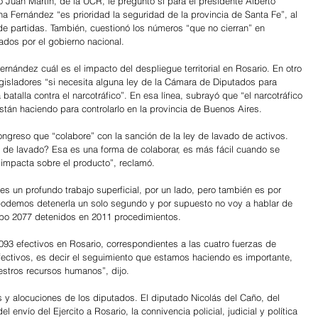
 Juan Martín, de la UCR, le preguntó si para el presidente Alberto 
na Fernández “es prioridad la seguridad de la provincia de Santa Fe”, al 
ón de partidas. También, cuestionó los números “que no cierran” en 
ados por el gobierno nacional. 
ernández cuál es el impacto del despliegue territorial en Rosario. En otro 
 legisladores “si necesita alguna ley de la Cámara de Diputados para 
 batalla contra el narcotráfico”. En esa línea, subrayó que “el narcotráfico 
stán haciendo para controlarlo en la provincia de Buenos Aires. 
ngreso que “colabore” con la sanción de la ley de lavado de activos. 
 de lavado? Esa es una forma de colaborar, es más fácil cuando se 
impacta sobre el producto”, reclamó.
s un profundo trabajo superficial, por un lado, pero también es por 
o podemos detenerla un solo segundo y por supuesto no voy a hablar de 
ubo 2077 detenidos en 2011 procedimientos.
093 efectivos en Rosario, correspondientes a las cuatro fuerzas de 
ectivos, es decir el seguimiento que estamos haciendo es importante, 
estros recursos humanos”, dijo. 
s y alocuciones de los diputados. El diputado Nicolás del Caño, del 
envío del Ejercito a Rosario, la connivencia policial, judicial y política 