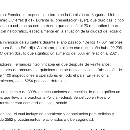
níbal Fernández, expuso esta tarde en la Comisión de Seguridad Interior 
iro Gutiérrez (FdT). Durante su presentación (ayer), que duró casi cinco 
levando a cabo en su cartera desde que asumió, el 20 de septiembre de 
del narcotráfico, especialmente en la situación de la ciudad de Rosario. 
la inversión de su cartera durante el año pasado. “De los 17.631 millones 
on para Santa Fe”, dijo. Asimismo, detalló en ese mismo año hubo 22.296 
07 detenidos, lo que significó un aumento del 36% en relación al 2021.
sladores, Fernández hizo hincapié en que después de veinte años, 
ductores de precursores químicos que se desvían hacia la fabricación de 
e 1100 inspecciones a operadores en todo el país. En relación al 
imientos, con 15254 personas detenidas.
 un aumento de 309% de incautaciones de cocaína, lo que significa un 
na que llevó a la práctica la Policía Federal. Se detuvo en Rosario 
nsferir esta cantidad de kilos", señaló.      
elitos, el cual incluye equipamiento y capacitación para policías y 
zado 2582 procedimientos relacionados a ciberseguridad. 