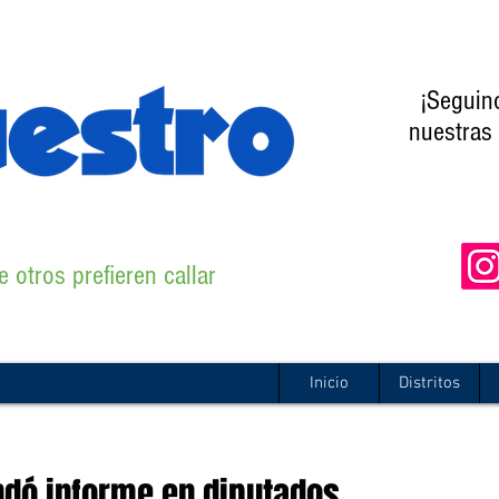
¡Seguin
nuestras 
 otros prefieren callar
Inicio
Distritos
ndó informe en diputados