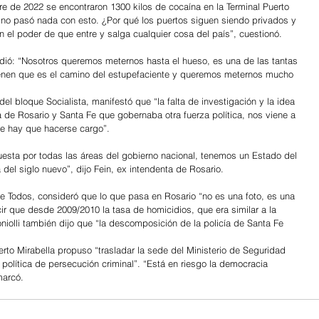
re de 2022 se encontraron 1300 kilos de cocaína en la Terminal Puerto 
 no pasó nada con esto. ¿Por qué los puertos siguen siendo privados y 
 el poder de que entre y salga cualquier cosa del país”, cuestionó. 
dió: “Nosotros queremos meternos hasta el hueso, es una de las tantas 
enen que es el camino del estupefaciente y queremos meternos mucho 
el bloque Socialista, manifestó que “la falta de investigación y la idea 
 de Rosario y Santa Fe que gobernaba otra fuerza política, nos viene a 
que hay que hacerse cargo”.
uesta por todas las áreas del gobierno nacional, tenemos un Estado del 
del siglo nuevo”, dijo Fein, ex intendenta de Rosario. 
 de Todos, consideró que lo que pasa en Rosario “no es una foto, es una 
ir que desde 2009/2010 la tasa de homicidios, que era similar a la 
iolli también dijo que “la descomposición de la policía de Santa Fe 
to Mirabella propuso “trasladar la sede del Ministerio de Seguridad 
 política de persecución criminal”. “Está en riesgo la democracia 
marcó.