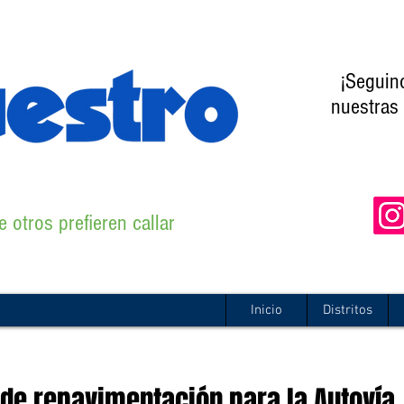
¡Seguin
nuestras 
 otros prefieren callar
Inicio
Distritos
s de repavimentación para la Autovía