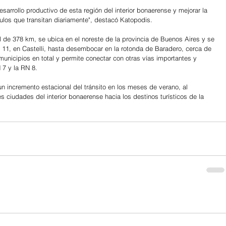
esarrollo productivo de esta región del interior bonaerense y mejorar la 
ulos que transitan diariamente", destacó Katopodis.
l de 378 km, se ubica en el noreste de la provincia de Buenos Aires y se 
 11, en Castelli, hasta desembocar en la rotonda de Baradero, cerca de 
 municipios en total y permite conectar con otras vías importantes y 
 7 y la RN 8.
n incremento estacional del tránsito en los meses de verano, al 
 ciudades del interior bonaerense hacia los destinos turísticos de la 