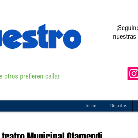
¡Seguin
nuestras 
 otros prefieren callar
Inicio
Distritos
 teatro Municipal Otamendi