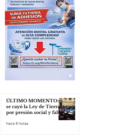
ÚLTIMO MOMENTO:
se cayó la Ley de Tierras
por presión social y falta
de votos
hace 8 horas