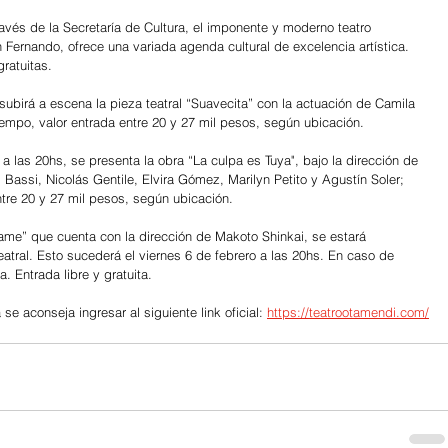
avés de la Secretaría de Cultura, el imponente y moderno teatro 
n Fernando
, ofrece una variada agenda cultural de excelencia artística. 
ratuitas.
subirá a escena la pieza teatral “Suavecita” con la actuación de Camila 
tempo, valor entrada entre 20 y 27 mil pesos, según ubicación.
 a las 20hs, se presenta la obra “La culpa es Tuya", bajo la dirección de 
assi, Nicolás Gentile, Elvira Gómez, Marilyn Petito y Agustín Soler; 
ntre 20 y 27 mil pesos, según ubicación.
ame” que cuenta con la dirección de Makoto Shinkai, se estará 
eatral. Esto sucederá el viernes 6 de febrero a las 20hs. En caso de 
la. Entrada libre y gratuita.
e aconseja ingresar al siguiente link oficial: 
https://teatrootamendi.com/