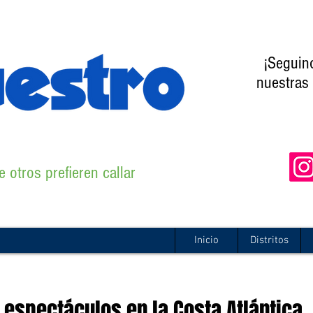
¡Seguin
nuestras 
 otros prefieren callar
Inicio
Distritos
 espectáculos en la Costa Atlántica