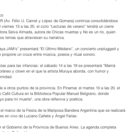
co
MAR (Av. Félix U. Camet y López de Gomara) continúa consolidándose 
viernes 13 a las 20, el ciclo “Lecturas de verano” tendrá un cierre 
itora Selva Almada, autora de Chicas muertas y No es un río, quien 
los temas que atraviesan su narrativa.
Playa JAM’s” presentará “El Último Médano”, un concierto unplugged y 
 propone un cruce entre música, poesía y ritual sonoro.
tas para las infancias: el sábado 14 a las 19 se presentará “Mamá 
ráneo y clown en el que la artista Muruya aborda, con humor y 
ernidad.
 a otros puntos de la provincia. En Pinamar, el martes 10 a las 20, el 
clo Café Cultura en la Biblioteca Popular Manuel Belgrano, donde 
o para mi muerte", una obra reflexiva y poética.
 el marco de la Fiesta de la Mariposa Bandera Argentina que se realizará 
ows en vivo de Luciano Cañete y Ángel Farías.
r el Gobierno de la Provincia de Buenos Aires. La agenda completa 