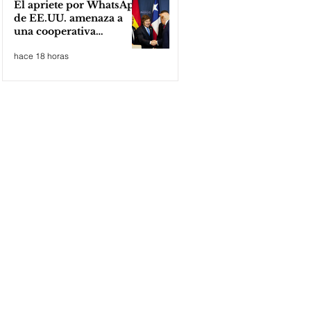
El apriete por WhatsApp
de EE.UU. amenaza a
una cooperativa
argentina para boicotear
hace 18 horas
a Huawei