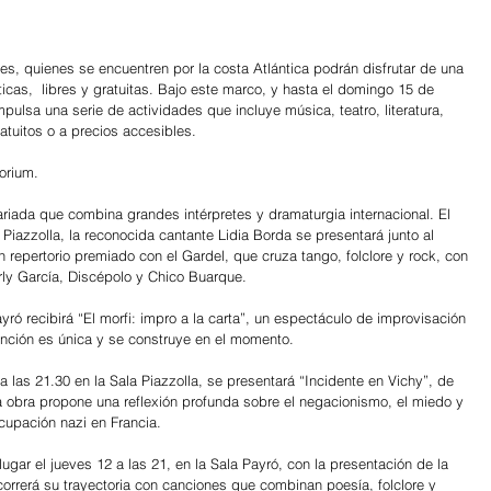
es, quienes se encuentren por la costa Atlántica podrán disfrutar de una 
ticas,  libres y gratuitas. Bajo este marco, y hasta el domingo 15 de 
impulsa una serie de actividades que incluye música, teatro, literatura, 
atuitos o a precios accesibles.
torium.
variada que combina grandes intérpretes y dramaturgia internacional. El 
 Piazzolla, la reconocida cantante Lidia Borda se presentará junto al 
n repertorio premiado con el Gardel, que cruza tango, folclore y rock, con 
rly García, Discépolo y Chico Buarque.
yró recibirá “El morfi: impro a la carta”, un espectáculo de improvisación 
función es única y se construye en el momento.
 las 21.30 en la Sala Piazzolla, se presentará “Incidente en Vichy”, de 
 la obra propone una reflexión profunda sobre el negacionismo, el miedo y 
ocupación nazi en Francia.
ugar el jueves 12 a las 21, en la Sala Payró, con la presentación de la 
orrerá su trayectoria con canciones que combinan poesía, folclore y 