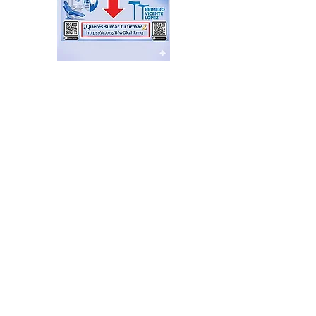
El Sindicato de
Municipales de Vicente
López capacitó sobre
técnicas de RCP
hace 8 horas