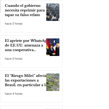
Cuando el gobierno
necesita reprimir para
tapar su falso relato
hace 2 horas
El apriete por WhatsApp
de EE.UU. amenaza a
una cooperativa
argentina para boicotear
hace 3 horas
a Huawei
El “Riesgo Milei” afecta
las exportaciones a
Brasil, en particular a la
industria automotriz de
hace 4 horas
la provincia