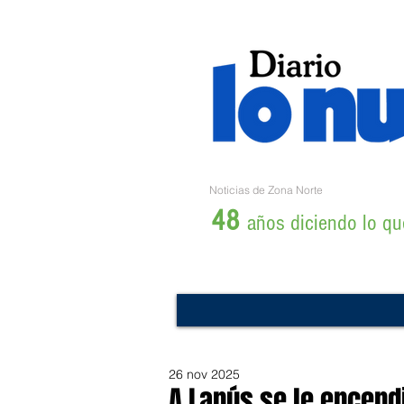
Noticias de Zona Norte
48
años diciendo lo que
26 nov 2025
A Lanús se le encend