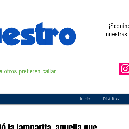
¡Seguin
nuestras 
 otros prefieren callar
Inicio
Distritos
ió la lamparita, aquella que