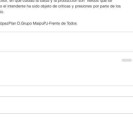
illof, en que cuidad la salud y la producción son  verbos que se 
el intendente ha sido objeto de criticas y presiones por parte de los 
o. 
López
Plan D,
Grupo Maipú
PJ-Frente de Todos