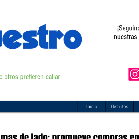
¡Seguin
nuestras 
 otros prefieren callar
Inicio
Distritos
gmas de lado: promueve compras en