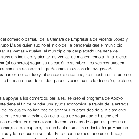
el comercio barrial,  de la Cámara de Empresaria de Vicente López y 
Grupo Maipú quien sugirió al inicio de  la pandemia que el municipio 
zar las ventas virtuales, el municipio ha desplegado una serie de 
ubsidio incluido- y alentar las ventas de manera remota. A tal efecto 
car (al comercio) según su ubicación o su rubro. Los vecinos pueden 
ea con solo acceder a https://comercios.vicentelopez.gov.ar/. 
es barrios del partido y, al acceder a cada uno, se muestra un listado de 
e brindan datos de utilidad para el vecino, como la dirección, teléfono, 
ra apoyar a los comercios barriales, se creó el programa de Apoyo 
e tiene el fin de brindar una ayuda económica, a través de la entrega 
de los cuales no han podido abrir sus puertas debido al Aislamiento 
edida se suma la eximición de la tasa de seguridad e higiene del 
as medias, vale mencionar , fueron tomadas de aquellas  propuesta 
concejales del espacio,  lo que habla que el intendente Jorge Macri no 
alud y la producción se trata: Esto queda demostrado en el  trabajo, 