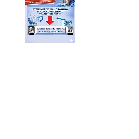
Trago amargo para La
Libertad Avanza en el
senado; cómo votó cada