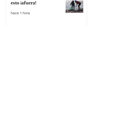
esto ¡afuera!
hace 1 hora
Postales de una Argentina
que no se resigna, se pone
de pie; Zona Norte presente
hace 2 horas
Trago amargo para La
Libertad Avanza en el
senado; cómo votó cada
senador
hace 3 horas
El Sindicato de