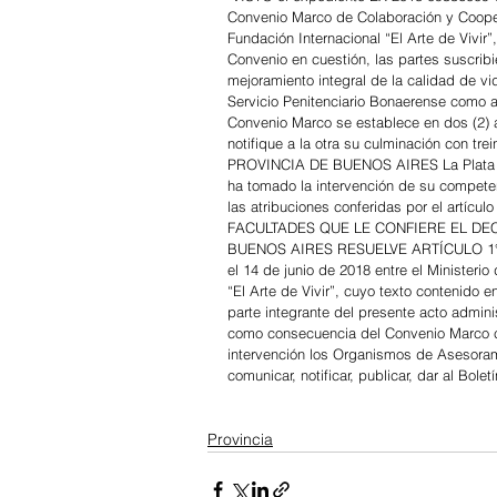
Convenio Marco de Colaboración y Cooperac
Fundación Internacional “El Arte de Vivi
Convenio en cuestión, las partes suscribi
mejoramiento integral de la calidad de vi
Servicio Penitenciario Bonaerense como as
Convenio Marco se establece en dos (2) 
notifique a la otra su culminación con t
PROVINCIA DE BUENOS AIRES La Plata >
ha tomado la intervención de su compete
las atribuciones conferidas por el artícu
FACULTADES QUE LE CONFIERE EL DECR
BUENOS AIRES RESUELVE ARTÍCULO 1°. Ap
el 14 de junio de 2018 entre el Ministerio
“El Arte de Vivir”, cuyo texto conten
parte integrante del presente acto admin
como consecuencia del Convenio Marco cu
intervención los Organismos de Asesoram
comunicar, notificar, publicar, dar al Bole
Provincia