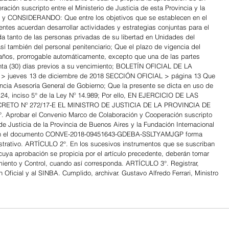
ión suscripto entre el Ministerio de Justicia de esta Provincia y la 
r”, y CONSIDERANDO: Que entre los objetivos que se establecen en el 
entes acuerdan desarrollar actividades y estrategias conjuntas para el 
da tanto de las personas privadas de su libertad en Unidades del 
í también del personal penitenciario; Que el plazo de vigencia del 
años, prorrogable automáticamente, excepto que una de las partes 
reinta (30) días previos a su vencimiento; BOLETÍN OFICIAL DE LA 
 jueves 13 de diciembre de 2018 SECCIÓN OFICIAL > página 13 Que 
ncia Asesoría General de Gobierno; Que la presente se dicta en uso de 
lo 24, inciso 5° de la Ley Nº 14.989; Por ello, EN EJERCICIO DE LAS 
ETO Nº 272/17-E EL MINISTRO DE JUSTICIA DE LA PROVINCIA DE 
robar el Convenio Marco de Colaboración y Cooperación suscripto 
 de Justicia de la Provincia de Buenos Aires y la Fundación Internacional 
ido en el documento CONVE-2018-09451643-GDEBA-SSLTYAMJGP forma 
istrativo. ARTÍCULO 2°. En los sucesivos instrumentos que se suscriban 
ya aprobación se propicia por el artículo precedente, deberán tomar 
iento y Control, cuando así corresponda. ARTÍCULO 3°. Registrar, 
tín Oficial y al SINBA. Cumplido, archivar. Gustavo Alfredo Ferrari, Ministro 