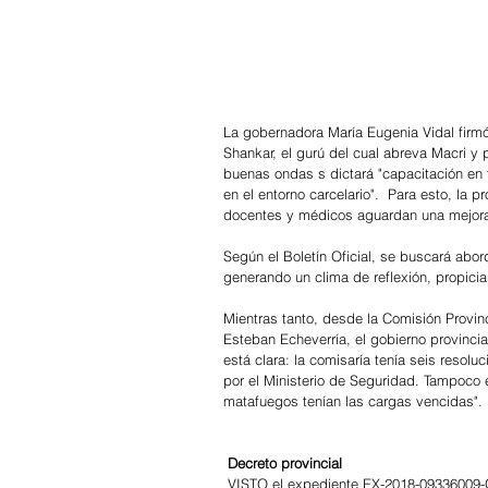
La gobernadora María Eugenia Vidal firmó un
Shankar, el gurú del cual abreva Macri y p
buenas ondas s dictará "capacitación en t
en el entorno carcelario".  Para esto, la
docentes y médicos aguardan una mejora 
Según el Boletín Oficial, se buscará abord
generando un clima de reflexión, propici
Mientras tanto, desde la Comisión Provin
Esteban Echeverría, el gobierno provincia
está clara: la comisaría tenía seis resolu
por el Ministerio de Seguridad. Tampoco e
matafuegos tenían las cargas vencidas".
 Decreto provincial
 VISTO el expediente EX-2018-09336009-GDEBA-DSTAMJGP mediante el cual se propicia la aprobación de un 