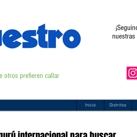
¡Seguin
nuestras 
 otros prefieren callar
Inicio
Distritos
 gurú internacional para buscar