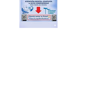
El Sindicato de
Municipales de Vicente
López capacitó sobre
técnicas de RCP