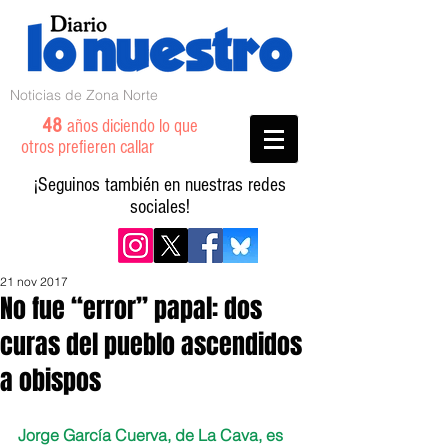
Noticias de Zona Norte
48
años diciendo lo que
otros prefieren callar
¡Seguinos también en nuestras redes
sociales!
21 nov 2017
No fue “error” papal: dos
curas del pueblo ascendidos
a obispos
Jorge García Cuerva, de La Cava, es 