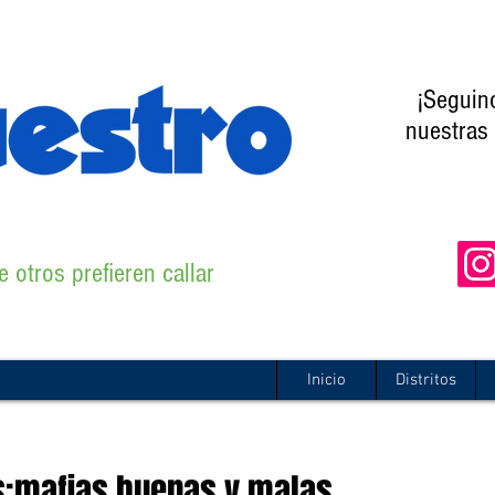
¡Seguin
nuestras 
 otros prefieren callar
Inicio
Distritos
es:mafias buenas y malas