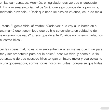
aron las campanadas. Además, el legislador deslizó que el supuesto 
l. En la misma sintonía, Felipe Solá, que algo conoce de la provincia, 
ndataria provincial. “Decir que nada se hizo en 25 años, es, o de mala 
as, María Eugenia Vidal afirmaba: “Cada vez que voy a un barrio en el 
na mamá que tiene miedo que su hijo se convierta en soldadito del 
e enteraron de nada? ¿Esos que durante 25 años no hicieron nada, nos 
nuestros hijos”.
cer las cosas mal, no es lo mismo enfrentar a las mafias que mirar para 
itar y ser prepotente para dar la pelea”, sostuvo Vidal y acotó que “lo 
ebrantable de que nuestros hijos tengan un futuro mejor y esa pelea no 
e o una gobernadora, somos todas nosotras juntas, porque sé que todas 