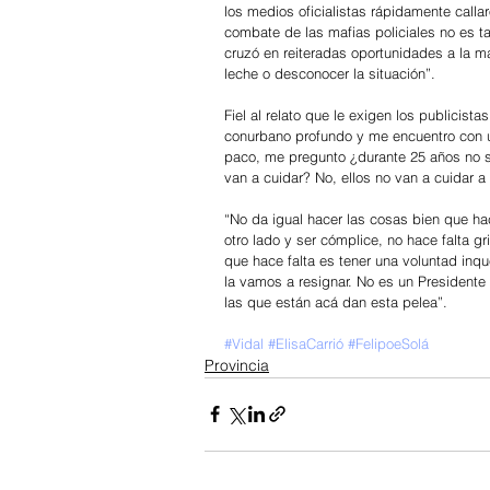
los medios oficialistas rápidamente call
combate de las mafias policiales no es ta
cruzó en reiteradas oportunidades a la ma
leche o desconocer la situación”.
Fiel al relato que le exigen los publicist
conurbano profundo y me encuentro con u
paco, me pregunto ¿durante 25 años no s
van a cuidar? No, ellos no van a cuidar a 
“No da igual hacer las cosas bien que ha
otro lado y ser cómplice, no hace falta gr
que hace falta es tener una voluntad inqu
la vamos a resignar. No es un President
las que están acá dan esta pelea”.
#Vidal
#ElisaCarrió
#FelipoeSolá
Provincia