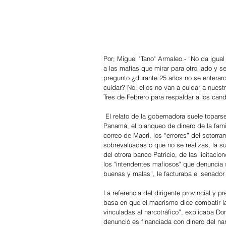
Por; Miguel "Tano" Armaleo.- “No da igual
a las mafias que mirar para otro lado y se
pregunto ¿durante 25 años no se enterar
cuidar? No, ellos no van a cuidar a nuestr
Tres de Febrero para respaldar a los ca
 El relato de la gobernadora suele toparse con la realidad que le recuerdan sectores opositores: los Papeles de 
Panamá, el blanqueo de dinero de la famili
correo de Macri, los “errores” del sotorr
sobrevaluadas o que no se realizas, la s
del otrora banco Patricio, de las licitaci
los "intendentes mafiosos" que denuncia 
buenas y malas”, le facturaba el senador 
La referencia del dirigente provincial y p
basa en que el macrismo dice combatir las
vinculadas al narcotráfico”, explicaba Do
denunció es financiada con dinero del narc