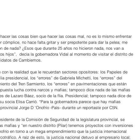
 hacer las cosas bien que hacer las cosas mal, no es lo mismo enfrentar 
r cómplice, no hace falta gritar y ser prepotente para dar la pelea; me 
on de nada? ¿Esos que durante 25 años no hicieron nada, nos van a 
os hijos”,  decía la gobernadora Vidal al momento de visitar el distrito de 
ndidatos de Cambiemos.
a presidencial, los “errores” de Gabriela Michetti, los “errores” del 
amiento del Tren Sarmiento, los “errores” en pavimentaciones que están 
upuesta lucha contra narcos y mafias; tampoco dice nada de las mafias 
ones de Lazaro Báez, socio de la flia. Presidencial; tampoco nada dice de 
su socia Elisa Carrió. “Para la gobernadora parece que hay mafias 
provincial Jorge D ¨Onofrio -País- durante un reportaste por C5N.
residente de la Comisión de Seguridad de la legislatura provincial, se 
 mafias y “en nuestro distrito (Pilar) tenemos proyectos con inversiones 
nofrio en torno a un mega emprendimiento que la justicia internacional 
otráfico. A raíz de esto, la justicia nacional detuvo al empresario local; 