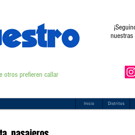
¡Seguin
nuestras 
 otros prefieren callar
Inicio
Distritos
nta pasajeros