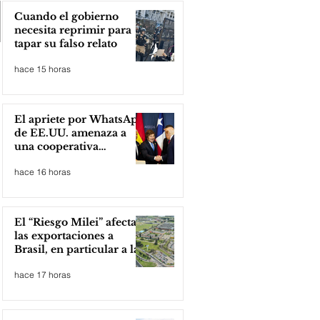
Cuando el gobierno
necesita reprimir para
tapar su falso relato
hace 15 horas
El apriete por WhatsApp
de EE.UU. amenaza a
una cooperativa
argentina para boicotear
hace 16 horas
a Huawei
El “Riesgo Milei” afecta
las exportaciones a
Brasil, en particular a la
industria automotriz de
hace 17 horas
la provincia