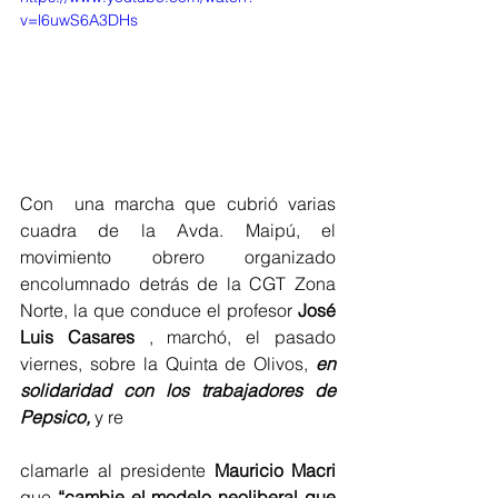
v=l6uwS6A3DHs
Con  una marcha que cubrió varias 
cuadra de la Avda. Maipú, el 
movimiento obrero organizado 
encolumnado detrás de la CGT Zona 
Norte, la que conduce el profesor 
José 
Luis Casares​
 , marchó, el pasado 
viernes, sobre la Quinta de Olivos, 
en 
solidaridad con los trabajadores de 
Pepsico,
 y re
clamarle al presidente 
Mauricio Macri
que 
“cambie el modelo neoliberal que 