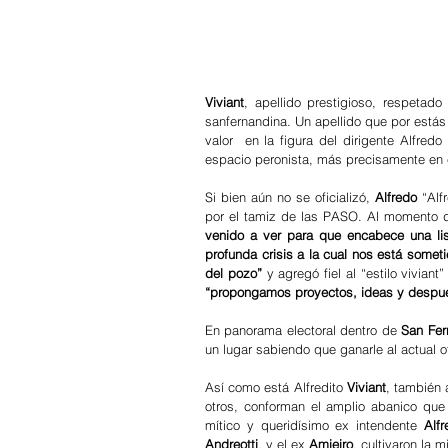
Viviant
, apellido prestigioso, respetad
sanfernandina. Un apellido que por estás 
valor  en la figura del dirigente Alfredo
espacio peronista, más precisamente en el
Si bien aún no se oficializó, 
Alfredo 
“Alf
por el tamiz de las PASO. Al momento d
venido a ver para que encabece una li
profunda crisis a la cual nos está somet
del pozo”
“propongamos proyectos, ideas y despué
En panorama electoral dentro de 
San Fe
un lugar sabiendo que ganarle al actual o
Así como está Alfredito 
Viviant
, también 
otros, conforman el amplio abanico que
mítico y queridísimo ex intendente 
Alfr
Andreotti
, y el ex 
Amieiro
, cultivaron la 