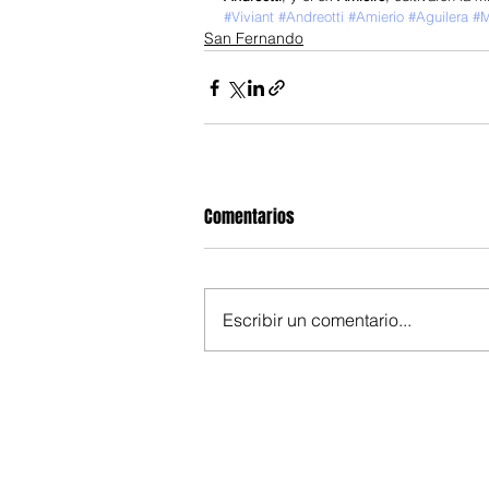
#Viviant
#Andreotti
#Amierio
#Aguilera
#M
San Fernando
Comentarios
Escribir un comentario...