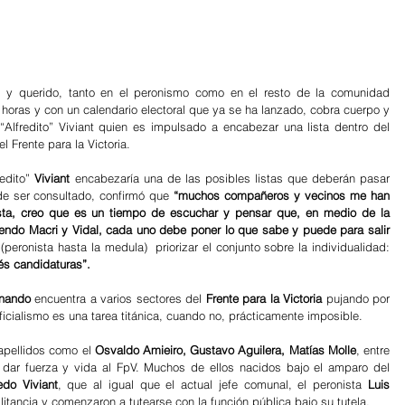
o  y querido, tanto en el peronismo como en el resto de la comunidad 
horas y con un calendario electoral que ya se ha lanzado, cobra cuerpo y 
 “Alfredito” Viviant quien es impulsado a encabezar una lista dentro del 
 Frente para la Victoria.
redito” 
Viviant 
encabezaría una de las posibles listas que deberán pasar 
e ser consultado, confirmó que 
“muchos compañeros y vecinos me han 
sta, creo que es un tiempo de escuchar y pensar que, en medio de la 
iendo Macri y Vidal, cada uno debe poner lo que sabe y puede para salir 
 y agregó fiel al “estilo viviant” (peronista hasta la medula)  priorizar el conjunto sobre la individualidad: 
s candidaturas”.
rnando
 encuentra a varios sectores del 
Frente para la Victoria
 pujando por 
ficialismo es una tarea titánica, cuando no, prácticamente imposible.
apellidos como el 
Osvaldo Amieiro, Gustavo Aguilera, Matías Molle
, entre 
 dar fuerza y vida al FpV. Muchos de ellos nacidos bajo el amparo del 
edo Viviant
, que al igual que el actual jefe comunal, el peronista 
Luis 
militancia y comenzaron a tutearse con la función pública bajo su tutela.