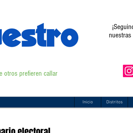
¡Seguin
nuestras 
 otros prefieren callar
Inicio
Distritos
ario electoral