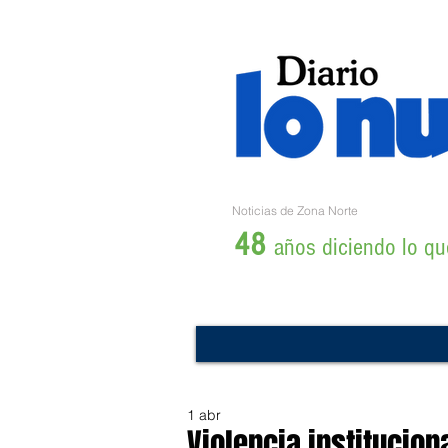
Noticias de Zona Norte
48
años diciendo lo que
1 abr
Violencia institucion