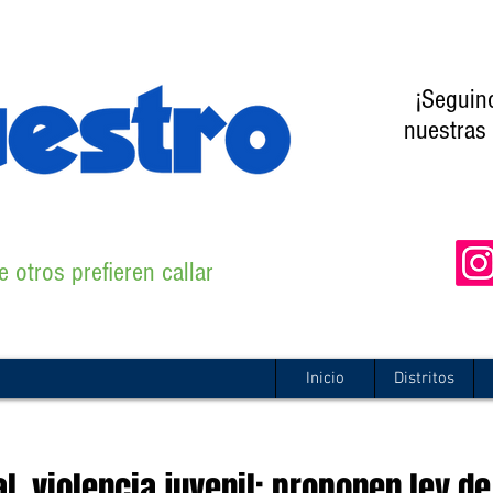
¡Seguin
nuestras 
 otros prefieren callar
Inicio
Distritos
al, violencia juvenil: proponen ley de