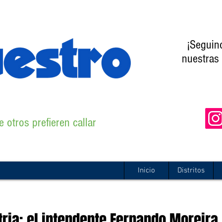
¡Seguin
nuestras 
 otros prefieren callar
Inicio
Distritos
tria: el intendente Fernando Moreira