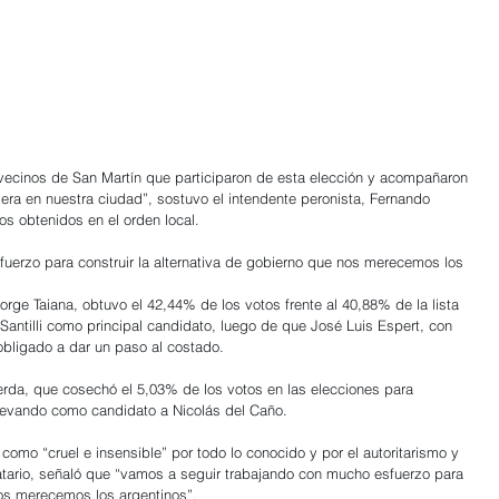
 vecinos de San Martín que participaron de esta elección y acompañaron 
imera en nuestra ciudad”, sostuvo el intendente peronista, Fernando 
os obtenidos en el orden local.
uerzo para construir la alternativa de gobierno que nos merecemos los 
orge Taiana, obtuvo el 42,44% de los votos frente al 40,88% de la lista 
Santilli como principal candidato, luego de que José Luis Espert, con 
obligado a dar un paso al costado.
uierda, que cosechó el 5,03% de los votos en las elecciones para 
levando como candidato a Nicolás del Caño.
como “cruel e insensible” por todo lo conocido y por el autoritarismo y 
ario, señaló que “vamos a seguir trabajando con mucho esfuerzo para 
nos merecemos los argentinos”.