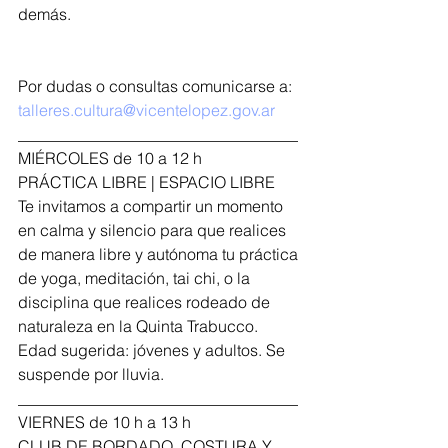
demás.
Por dudas o consultas comunicarse a: 
talleres.cultura@vicentelopez.gov.ar
___________________________________
MIÉRCOLES de 10 a 12 h
PRÁCTICA LIBRE | ESPACIO LIBRE
Te invitamos a compartir un momento 
en calma y silencio para que realices 
de manera libre y autónoma tu práctica 
de yoga, meditación, tai chi, o la 
disciplina que realices rodeado de 
naturaleza en la Quinta Trabucco.
Edad sugerida: jóvenes y adultos. Se 
suspende por lluvia.
___________________________________
VIERNES de 10 h a 13 h
CLUB DE BORDADO, COSTURA Y 