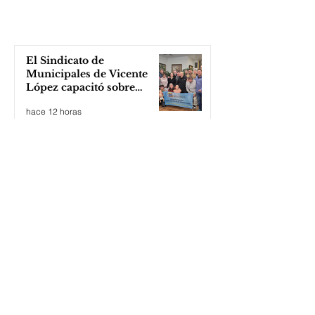
El Sindicato de
Municipales de Vicente
López capacitó sobre
técnicas de RCP
hace 12 horas
Cortometraje sobre medio
ambiente
hace 14 horas
Tigre: jóvenes sortean la
violencia institucional,
apuestan a la cultura del