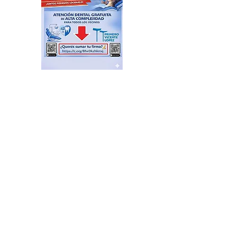
Plazas Activas: agenda de
actividades recreativas,
libres y gratuitas