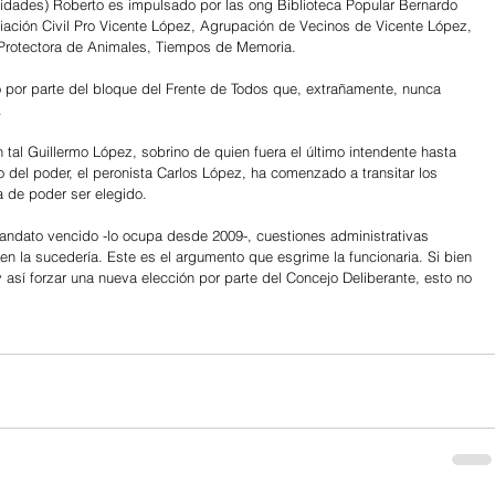
unidades) Roberto es impulsado por las ong Biblioteca Popular Bernardo 
ación Civil Pro Vicente López, Agrupación de Vecinos de Vicente López, 
 Protectora de Animales, Tiempos de Memoria.
o por parte del bloque del Frente de Todos que, extrañamente, nunca 
.
 tal Guillermo López, sobrino de quien fuera el último intendente hasta 
to del poder, el peronista Carlos López, ha comenzado a transitar los 
a de poder ser elegido. 
 mandato vencido -lo ocupa desde 2009-, cuestiones administrativas 
ien la sucedería. Este es el argumento que esgrime la funcionaria. Si bien 
 así forzar una nueva elección por parte del Concejo Deliberante, esto no 