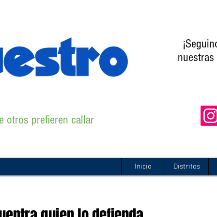
¡Seguin
nuestras 
 otros prefieren callar
Inicio
Distritos
uentra quien lo defienda