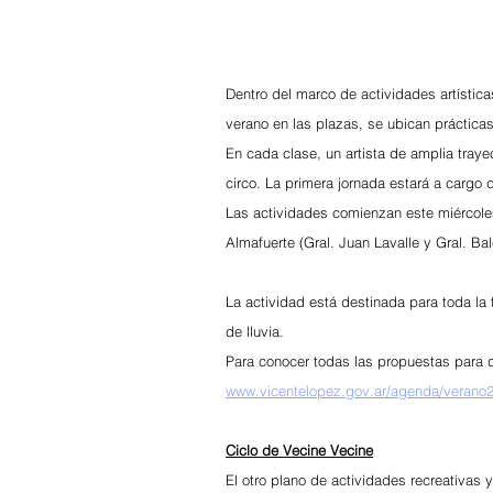
Dentro del marco de actividades artístic
verano en las plazas, se ubican prácticas
En cada clase, un artista de amplia traye
circo. La primera jornada estará a cargo d
Las actividades comienzan este miércoles
Almafuerte (Gral. Juan Lavalle y Gral. Balc
La actividad está destinada para toda l
de lluvia.
Para conocer todas las propuestas para d
www.vicentelopez.gov.ar/agenda/verano
Ciclo de Vecine Vecine
El otro plano de actividades recreativas 