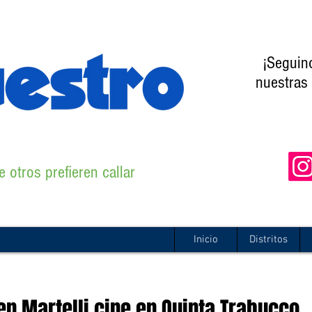
¡Seguin
nuestras 
 otros prefieren callar
Inicio
Distritos
en Martelli cine en Quinta Trabucco