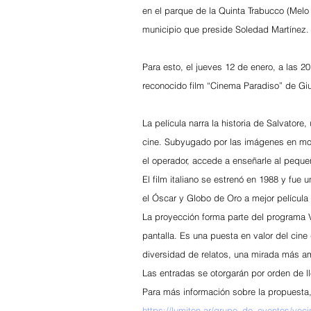
en el parque de la Quinta Trabucco (Melo 
municipio que preside Soledad Martínez.
Para esto, el jueves 12 de enero, a las 20
reconocido film “Cinema Paradiso” de Gi
La película narra la historia de Salvatore,
cine. Subyugado por las imágenes en movi
el operador, accede a enseñarle al pequeñ
El film italiano se estrenó en 1988 y fue 
el Óscar y Globo de Oro a mejor película 
La proyección forma parte del programa Ve
pantalla. Es una puesta en valor del cine q
diversidad de relatos, una mirada más a
Las entradas se otorgarán por orden de l
Para más información sobre la propuesta,
https://lumiton.ar/grupo_de_eventos/vecin