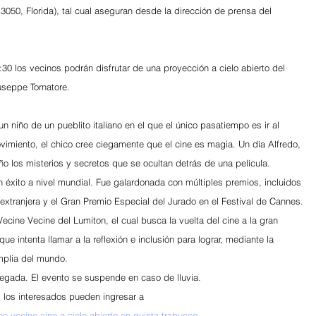
3050, Florida), tal cual aseguran desde la dirección de prensa del 
:30 los vecinos podrán disfrutar de una proyección a cielo abierto del 
useppe Tornatore.
 un niño de un pueblito italiano en el que el único pasatiempo es ir al 
miento, el chico cree ciegamente que el cine es magia. Un día Alfredo, 
o los misterios y secretos que se ocultan detrás de una película. 
un éxito a nivel mundial. Fue galardonada con múltiples premios, incluidos 
extranjera y el Gran Premio Especial del Jurado en el Festival de Cannes.
cine Vecine del Lumiton, el cual busca la vuelta del cine a la gran 
ue intenta llamar a la reflexión e inclusión para lograr, mediante la 
mplia del mundo.
legada. El evento se suspende en caso de lluvia.
 los interesados pueden ingresar a 
e-vecine-cine-a-cielo-abierto-en-quinta-trabucco