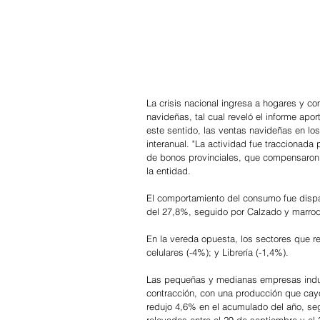
La crisis nacional ingresa a hogares y co
navideñas, tal cual reveló el informe ap
este sentido, las ventas navideñas en lo
interanual. "La actividad fue traccionada
de bonos provinciales, que compensaron p
la entidad.
El comportamiento del consumo fue dispar
del 27,8%, seguido por Calzado y marroq
En la vereda opuesta, los sectores que re
celulares (-4%); y Librería (-1,4%).
Las pequeñas y medianas empresas indust
contracción, con una producción que cayó
redujo 4,6% en el acumulado del año, seg