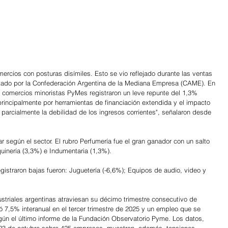
mercios con posturas disímiles. Esto se vio reflejado durante las ventas 
ortado por la Confederación Argentina de la Mediana Empresa (CAME). En 
s comercios minoristas PyMes registraron un leve repunte del 1,3% 
 principalmente por herramientas de financiación extendida y el impacto 
arcialmente la debilidad de los ingresos corrientes", señalaron desde 
 según el sector. El rubro Perfumería fue el gran ganador con un salto 
uinería (3,3%) e Indumentaria (1,3%).
gistraron bajas fueron: Juguetería (-6,6%); Equipos de audio, video y 
riales argentinas atraviesan su décimo trimestre consecutivo de 
 7,5% interanual en el tercer trimestre de 2025 y un empleo que se 
ún el último informe de la Fundación Observatorio Pyme. Los datos, 