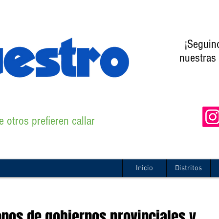
¡Seguin
nuestras 
 otros prefieren callar
Inicio
Distritos
nos de gobiernos provinciales y