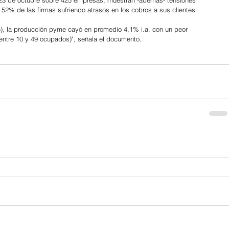
l 23 de octubre sobre 425 empresas, muestran -además- tensiones 
 52% de las firmas sufriendo atrasos en los cobros a sus clientes.
25), la producción pyme cayó en promedio 4,1% i.a. con un peor 
tre 10 y 49 ocupados)", señala el documento.