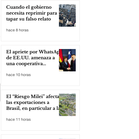
Cuando el gobierno
necesita reprimir para
tapar su falso relato
hace 8 horas
El apriete por WhatsApp
de EE.UU. amenaza a
una cooperativa
argentina para boicotear
hace 10 horas
a Huawei
El “Riesgo Milei” afecta
las exportaciones a
Brasil, en particular a la
industria automotriz de
hace 11 horas
la provincia