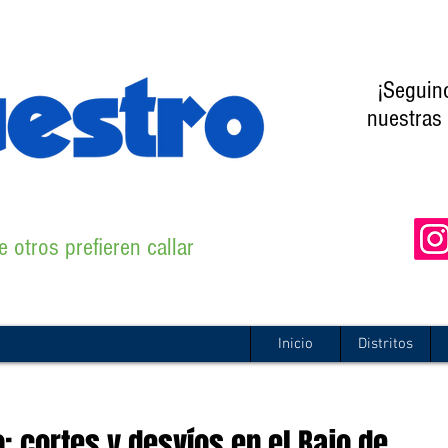
¡Seguin
nuestras 
 otros prefieren callar
Inicio
Distritos
o: cortes y desvíos en el Bajo de