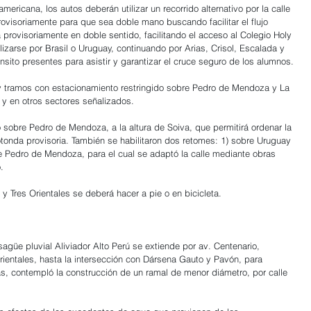
mericana, los autos deberán utilizar un recorrido alternativo por la calle 
ovisoriamente para que sea doble mano buscando facilitar el flujo 
a provisoriamente en doble sentido, facilitando el acceso al Colegio Holy 
izarse por Brasil o Uruguay, continuando por Arias, Crisol, Escalada y 
ito presentes para asistir y garantizar el cruce seguro de los alumnos.
 hay tramos con estacionamiento restringido sobre Pedro de Mendoza y La 
 y en otros sectores señalizados.
 sobre Pedro de Mendoza, a la altura de Soiva, que permitirá ordenar la 
otonda provisoria. También se habilitaron dos retomes: 1) sobre Uruguay 
obre Pedro de Mendoza, para el cual se adaptó la calle mediante obras 
.
a y Tres Orientales se deberá hacer a pie o en bicicleta.
güe pluvial Aliviador Alto Perú se extiende por av. Centenario, 
rientales, hasta la intersección con Dársena Gauto y Pavón, para 
, contempló la construcción de un ramal de menor diámetro, por calle 