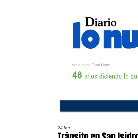
Noticias de Zona Norte
48
años diciendo lo que
24 feb
Tránsito en San Isidr