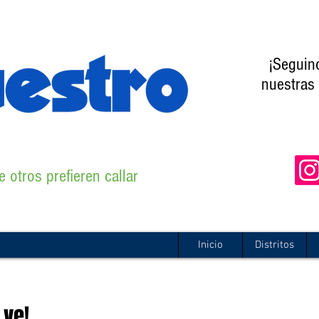
¡Seguin
nuestras 
 otros prefieren callar
Inicio
Distritos
 ve!