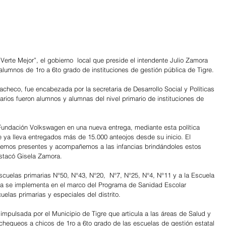
erte Mejor”, el gobierno  local que preside el intendente Julio Zamora 
lumnos de 1ro a 6to grado de instituciones de gestión pública de Tigre.
Pacheco, fue encabezada por la secretaria de Desarrollo Social y Políticas 
arios fueron alumnos y alumnas del nivel primario de instituciones de 
Fundación Volkswagen en una nueva entrega, mediante esta política 
ya lleva entregados más de 15.000 anteojos desde su inicio. El 
temos presentes y acompañemos a las infancias brindándoles estos 
stacó Gisela Zamora.
scuelas primarias N°50, N°43, N°20,  N°7, N°25, N°4, N°11 y a la Escuela 
iva se implementa en el marco del Programa de Sanidad Escolar 
elas primarias y especiales del distrito.
 impulsada por el Municipio de Tigre que articula a las áreas de Salud y 
 chequeos a chicos de 1ro a 6to grado de las escuelas de gestión estatal 