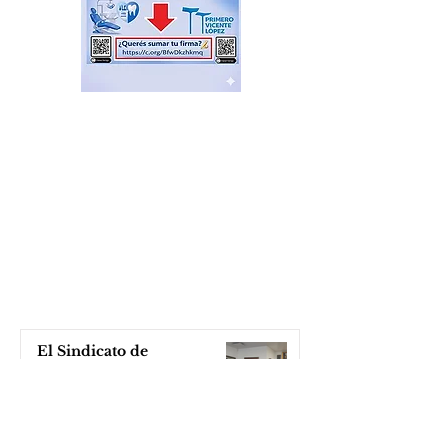
El Sindicato de
Municipales de Vicente
López capacitó sobre
técnicas de RCP
hace 2 horas