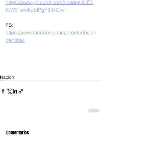
https://www.youtube.com/channel/UC5
KfW9_wv4tqbIPgY8tMG-w  
FB:
https://www.facebook.com/diputados.ar
gentina/ 
Nación
Comentarios