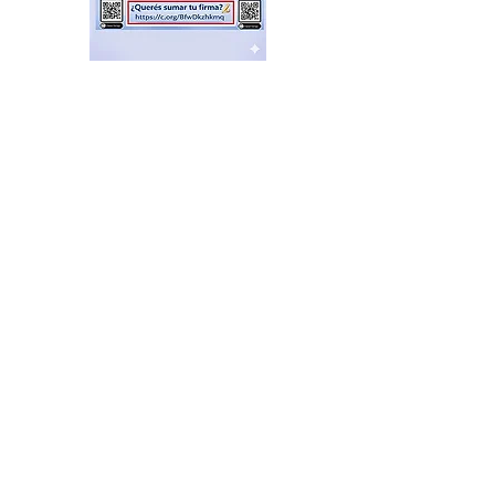
ÚLTIMO MOMENTO: se
cayó la Ley de Tierras por
presión social y falta de
votos
hace 8 horas