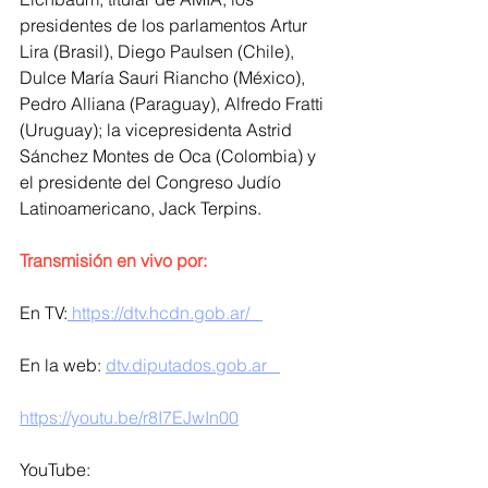
presidentes de los parlamentos Artur 
Lira (Brasil), Diego Paulsen (Chile), 
Dulce María Sauri Riancho (México), 
Pedro Alliana (Paraguay), Alfredo Fratti 
(Uruguay); la vicepresidenta Astrid 
Sánchez Montes de Oca (Colombia) y 
el presidente del Congreso Judío 
Latinoamericano, Jack Terpins.
Transmisión en vivo por:
En TV:
 https://dtv.hcdn.gob.ar/   
En la web: 
dtv.diputados.gob.ar   
https://youtu.be/r8I7EJwIn00
YouTube: