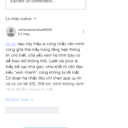
Escribir un comentario...
Lo más nuevo
melaniemarshall6592
01 may
tài xỉu
 dạo này thấy ai cũng nhắc nên mình 
cũng ghé thử mấy trang tổng hợp thông 
tin cho biết, chủ yếu xem họ trình bày có 
dễ theo dõi không thôi. Lướt vài phút là 
thấy bố cục khá gọn, chia khối rõ nên đọc 
kiểu “xem nhanh” cũng không bị rối mắt. 
Có đoạn họ nhắc tiêu chí chọn app uy tín 
và có nói tới SSL 256-bit, mình không rành 
kỹ thuật lắm nhưng ít nhất…
Mostrar más
Me gusta
Reaccionar