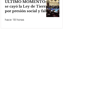
ÚLTIMO MOMENTO:
se cayó la Ley de Tierras
por presión social y falta
de votos
hace 18 horas