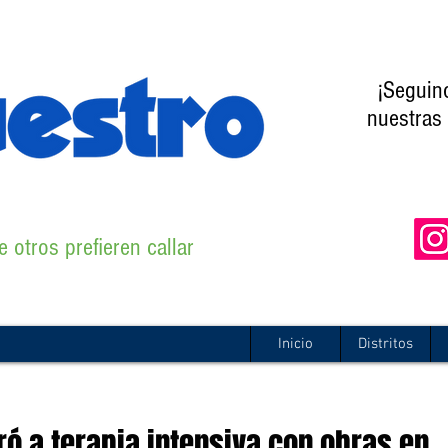
¡Seguin
nuestras 
 otros prefieren callar
Inicio
Distritos
ró a terapia intensiva con obras en