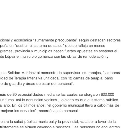
titucional y económica “sumamente preocupante” según destacan sectores 
mpeña en “destruir el sistema de salud” que se refleja en menos 
gramas, provincia y municipios hacen fuertes apuestas en sostener el 
ente López el municipio comenzó con las obras de remodelación y 
enta Solidad Martínez al momento de supervisar los trabajos, “las obras 
idad de Terapia Intensiva unificada, con 12 camas de terapia, baño 
io de guardia y áreas de estar del personal”.
 más de 30 especialidades mediante las cuales se otorgaron 600.000 
un turno -así lo denuncian vecinos-, lo cierto es que el sistema público 
l año. En los últimos años, “el gobierno municipal llevó a cabo más de 
ejorar los servicios”, recordó la jefa comunal.
re la salud pública municipal y la provincial, va a ser a favor de la 
a tristemente se siguen cayendo a pedazos. Las personas no encuentran 