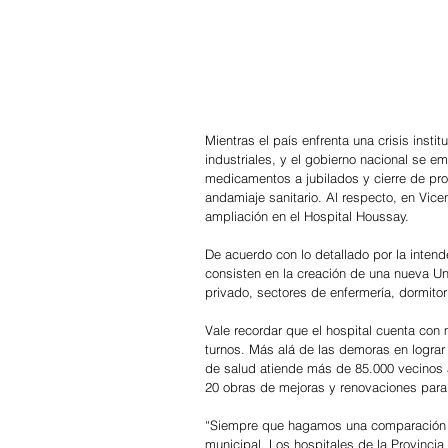
Mientras el país enfrenta una crisis ins
industriales, y el gobierno nacional se e
medicamentos a jubilados y cierre de pro
andamiaje sanitario. Al respecto, en Vic
ampliación en el Hospital Houssay.
De acuerdo con lo detallado por la intend
consisten en la creación de una nueva Un
privado, sectores de enfermería, dormitor
Vale recordar que el hospital cuenta con
turnos. Más alá de las demoras en lograr 
de salud atiende más de 85.000 vecinos a
20 obras de mejoras y renovaciones para m
“Siempre que hagamos una comparación ent
municipal. Los hospitales de la Provinci