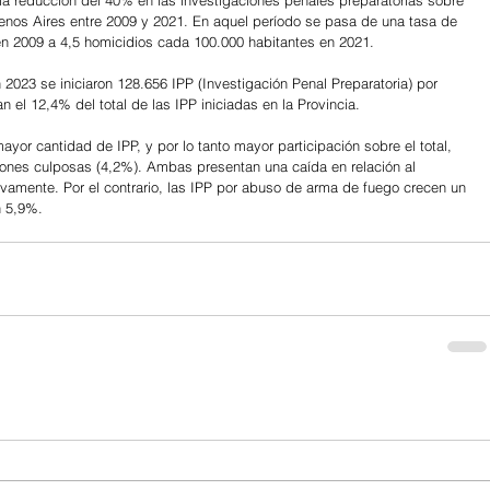
la reducción del 40% en las investigaciones penales preparatorias sobre 
enos Aires entre 2009 y 2021. En aquel período se pasa de una tasa de 
en 2009 a 4,5 homicidios cada 100.000 habitantes en 2021.
2023 se iniciaron 128.656 IPP (Investigación Penal Preparatoria) por 
 el 12,4% del total de las IPP iniciadas en la Provincia.
ayor cantidad de IPP, y por lo tanto mayor participación sobre el total, 
siones culposas (4,2%). Ambas presentan una caída en relación al 
ivamente. Por el contrario, las IPP por abuso de arma de fuego crecen un 
n 5,9%.