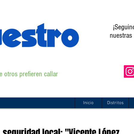
¡Seguin
nuestras 
 otros prefieren callar
Inicio
Distritos
, seguridad local: "Vicente López