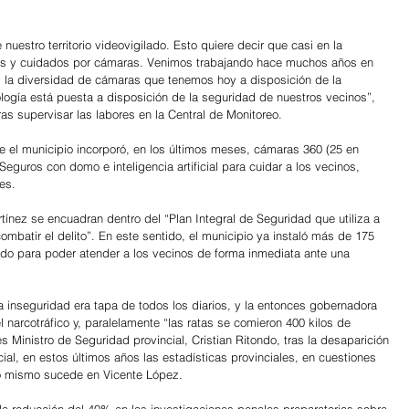
uestro territorio videovigilado. Esto quiere decir que casi en la 
dos y cuidados por cámaras. Venimos trabajando hace muchos años en 
y la diversidad de cámaras que tenemos hoy a disposición de la 
logía está puesta a disposición de la seguridad de nuestros vecinos”, 
as supervisar las labores en la Central de Monitoreo.
ue el municipio incorporó, en los últimos meses, cámaras 360 (25 en 
eguros con domo e inteligencia artificial para cuidar a los vecinos, 
tes.
rtínez se encuadran dentro del “Plan Integral de Seguridad que utiliza a 
ombatir el delito”. En este sentido, el municipio ya instaló más de 175 
tido para poder atender a los vecinos de forma inmediata ante una 
a inseguridad era tapa de todos los diarios, y la entonces gobernadora 
l narcotráfico y, paralelamente “las ratas se comieron 400 kilos de 
s Ministro de Seguridad provincial, Cristian Ritondo, tras la desaparición 
ial, en estos últimos años las estadísticas provinciales, en cuestiones 
Lo mismo sucede en Vicente López.