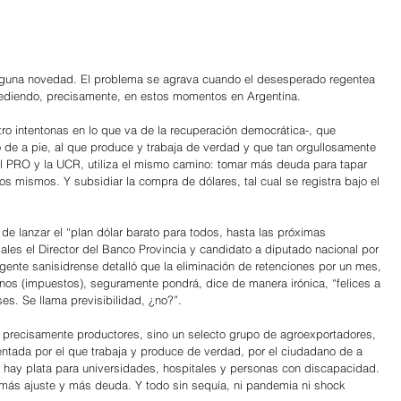
nguna novedad. El problema se agrava cuando el desesperado regentea 
cediendo, precisamente, en estos momentos en Argentina.  
tro intentonas en lo que va de la recuperación democrática-, que 
o de a pie, al que produce y trabaja de verdad y que tan orgullosamente 
el PRO y la UCR, utiliza el mismo camino: tomar más deuda para tapar 
s mismos. Y subsidiar la compra de dólares, tal cual se registra bajo el 
de lanzar el “plan dólar barato para todos, hasta las próximas 
iales el Director del Banco Provincia y candidato a diputado nacional por 
rigente sanisidrense detalló que la eliminación de retenciones por un mes, 
inos (impuestos), seguramente pondrá, dice de manera irónica, “felices a 
s. Se llama previsibilidad, ¿no?”.
n precisamente productores, sino un selecto grupo de agroexportadores, 
entada por el que trabaja y produce de verdad, por el ciudadano de a 
no hay plata para universidades, hospitales y personas con discapacidad. 
 más ajuste y más deuda. Y todo sin sequía, ni pandemia ni shock 