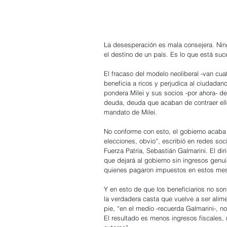
La desesperación es mala consejera. Ni
el destino de un país. Es lo que está su
El fracaso del modelo neoliberal -van cua
beneficia a ricos y perjudica al ciudadan
pondera Milei y sus socios -por ahora- d
deuda, deuda que acaban de contraer ello
mandato de Milei.
No conforme con esto, el gobierno acaba 
elecciones, obvio”, escribió en redes soc
Fuerza Patria, Sebastián Galmarini. El di
que dejará al gobierno sin ingresos genu
quienes pagaron impuestos en estos mese
Y en esto de que los beneficiarios no so
la verdadera casta que vuelve a ser alim
pie, “en el medio -recuerda Galmarini-, 
El resultado es menos ingresos fiscales,