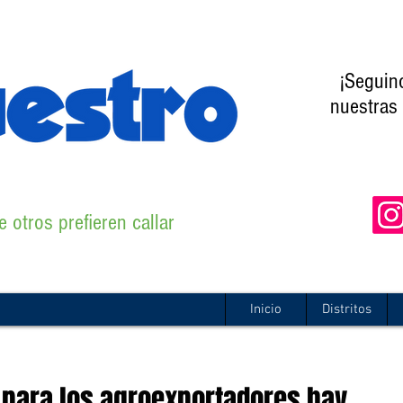
¡Seguin
nuestras 
 otros prefieren callar
Inicio
Distritos
 para los agroexportadores hay