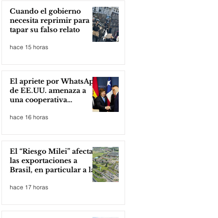
Cuando el gobierno
necesita reprimir para
tapar su falso relato
hace 15 horas
El apriete por WhatsApp
de EE.UU. amenaza a
una cooperativa
argentina para boicotear
hace 16 horas
a Huawei
El “Riesgo Milei” afecta
las exportaciones a
Brasil, en particular a la
industria automotriz de
hace 17 horas
la provincia