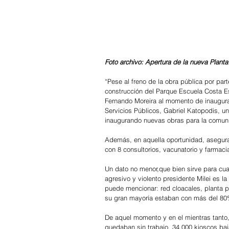
Foto archivo: Apertura de la nueva Plan
“Pese al freno de la obra pública por pa
construcción del Parque Escuela Costa Es
Fernando Moreira al momento de inaugurar, 
Servicios Públicos, Gabriel Katopodis, u
inaugurando nuevas obras para la comun
Además, en aquella oportunidad, asegura
con 8 consultorios, vacunatorio y farmaci
Un dato no menor,que bien sirve para cuan
agresivo y violento presidente Milei es la
puede mencionar: red cloacales, planta p
su gran mayoría estaban con más del 80
De aquel momento y en el mientras tanto
quedaban sin trabajo, 34.000 kioscos baj