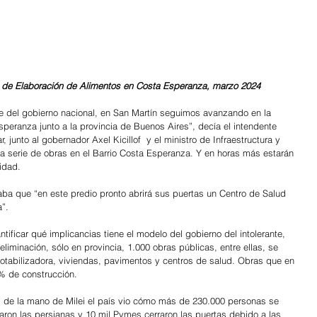
ta de Elaboración de Alimentos en Costa Esperanza, marzo 2024
rte del gobierno nacional, en San Martín seguimos avanzando en la 
peranza junto a la provincia de Buenos Aires”, decía el intendente 
junto al gobernador Axel Kicillof  y el ministro de Infraestructura y 
na serie de obras en el Barrio Costa Esperanza. Y en horas más estarán 
idad.
ba que “en este predio pronto abrirá sus puertas un Centro de Salud 
a”.
tificar qué implicancias tiene el modelo del gobierno del intolerante, 
 eliminación, sólo en provincia, 1.000 obras públicas, entre ellas, se 
otabilizadora, viviendas, pavimentos y centros de salud. Obras que en 
% de construcción.
, de la mano de Milei el país vio cómo más de 230.000 personas se 
aron las persianas y 10 mil Pymes cerraron las puertas debido a las 