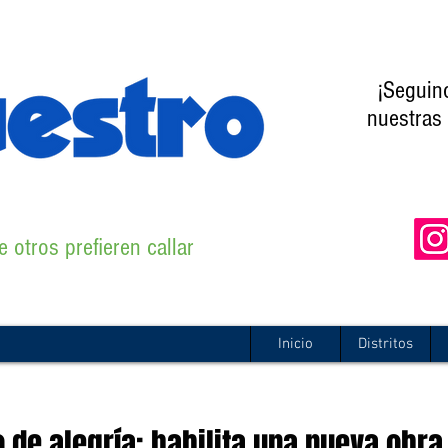
¡Seguin
nuestras 
 otros prefieren callar
Inicio
Distritos
 de alegría: habilita una nueva obra