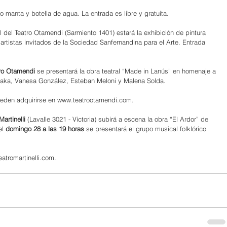
o manta y botella de agua. La entrada es libre y gratuita.
 del Teatro Otamendi (Sarmiento 1401) estará la exhibición de pintura 
artistas invitados de la Sociedad Sanfernandina para el Arte. Entrada 
tro Otamendi 
se presentará la obra teatral “Made in Lanús” en homenaje a 
Ajaka, Vanesa González, Esteban Meloni y Malena Solda.
eden adquirirse en 
www.teatrootamendi.com
.
artinelli 
(Lavalle 3021 - Victoria) subirá a escena la obra “El Ardor” de 
l 
domingo 28 a las 19 horas
 se presentará el grupo musical folklórico 
eatromartinelli.com
.