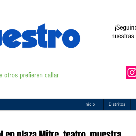
¡Seguin
nuestras 
 otros prefieren callar
Inicio
Distritos
l en plaza Mitre, teatro, muestra