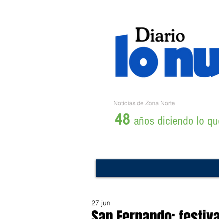
Noticias de Zona Norte
48
años diciendo lo que
27 jun
San Fernando: festiva