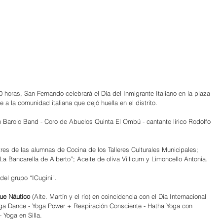
30 horas, San Fernando celebrará el Día del Inmigrante Italiano en la plaza 
 a la comunidad italiana que dejó huella en el distrito.
n Barolo Band - Coro de Abuelos Quinta El Ombú - cantante lírico Rodolfo 
s de las alumnas de Cocina de los Talleres Culturales Municipales; 
“La Bancarella de Alberto”; Aceite de oliva Villicum y Limoncello Antonia.
 del grupo “ICugini”.
ue Náutico
 (Alte. Martín y el río) en coincidencia con el Día Internacional 
oga Dance - Yoga Power + Respiración Consciente - Hatha Yoga con 
 Yoga en Silla.