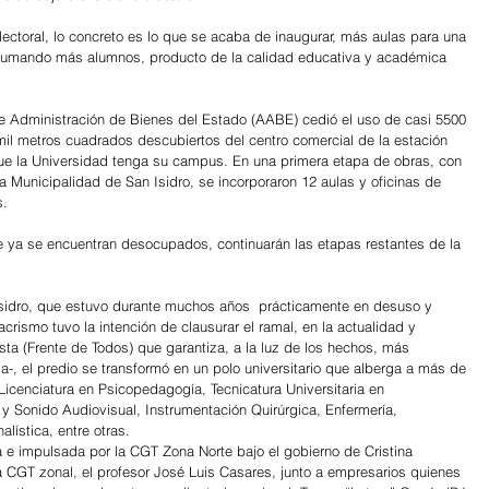
electoral, lo concreto es lo que se acaba de inaugurar, más aulas para una 
 sumando más alumnos, producto de la calidad educativa y académica 
e Administración de Bienes del Estado (AABE) cedió el uso de casi 5500 
il metros cuadrados descubiertos del centro comercial de la estación 
que la Universidad tenga su campus. En una primera etapa de obras, con 
 Municipalidad de San Isidro, se incorporaron 12 aulas y oficinas de 
s.
 ya se encuentran desocupados, continuarán las etapas restantes de la 
.
Isidro, que estuvo durante muchos años  prácticamente en desuso y 
ismo tuvo la intención de clausurar el ramal, en la actualidad y 
sta (Frente de Todos) que garantiza, a la luz de los hechos, más 
-, el predio se transformó en un polo universitario que alberga a más de 
icenciatura en Psicopedagogía, Tecnicatura Universitaria en 
 y Sonido Audiovisual, Instrumentación Quirúrgica, Enfermería, 
ística, entre otras. 
a e impulsada por la CGT Zona Norte bajo el gobierno de Cristina 
la CGT zonal, el profesor José Luis Casares, junto a empresarios quienes 