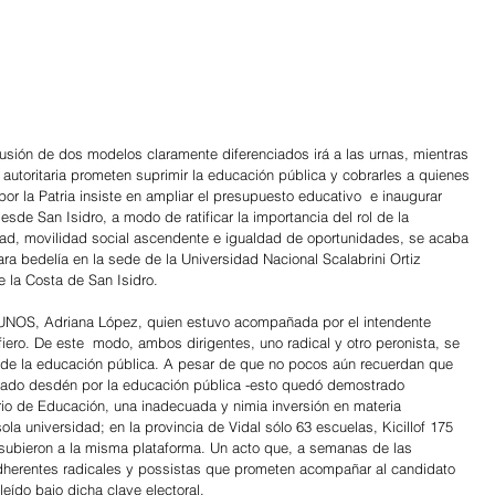
cusión de dos modelos claramente diferenciados irá a las urnas, mientras 
y autoritaria prometen suprimir la educación pública y cobrarles a quienes 
or la Patria insiste en ampliar el presupuesto educativo  e inaugurar 
sde San Isidro, a modo de ratificar la importancia del rol de la 
ad, movilidad social ascendente e igualdad de oportunidades, se acaba 
ara bedelía en la sede de la Universidad Nacional Scalabrini Ortiz 
e la Costa de San Isidro.
la UNOS, Adriana López, quien estuvo acompañada por el intendente 
iero. De este  modo, ambos dirigentes, uno radical y otro peronista, se 
 de la educación pública. A pesar de que no pocos aún recuerdan que 
ado desdén por la educación pública -esto quedó demostrado 
rio de Educación, una inadecuada y nimia inversión en materia 
a universidad; en la provincia de Vidal sólo 63 escuelas, Kicillof 175 
 subieron a la misma plataforma. Un acto que, a semanas de las 
adherentes radicales y possistas que prometen acompañar al candidato 
leído bajo dicha clave electoral.  