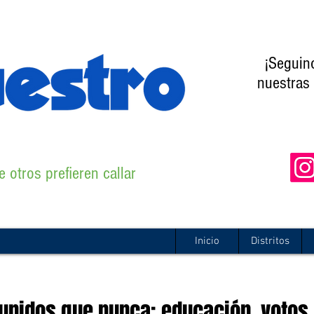
¡Seguin
nuestras 
 otros prefieren callar
Inicio
Distritos
unidos que nunca: educación, votos