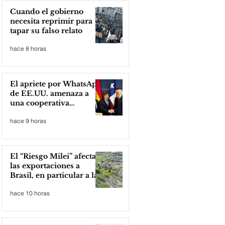
Cuando el gobierno
necesita reprimir para
tapar su falso relato
hace 8 horas
El apriete por WhatsApp
de EE.UU. amenaza a
una cooperativa
argentina para boicotear
hace 9 horas
a Huawei
El “Riesgo Milei” afecta
las exportaciones a
Brasil, en particular a la
industria automotriz de
hace 10 horas
la provincia