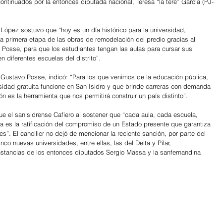
ontinuados por la entonces diputada nacional, Teresa “la tere” García (PJ-
López sostuvo que “hoy es un día histórico para la universidad, 
a primera etapa de las obras de remodelación del predio gracias al 
e Posse, para que los estudiantes tengan las aulas para cursar sus 
 diferentes escuelas del distrito”.
, Gustavo Posse, indicó: “Para los que venimos de la educación pública, 
idad gratuita funcione en San Isidro y que brinde carreras con demanda 
n es la herramienta que nos permitirá construir un país distinto”.
 el sanisidrense Cafiero al sostener que “cada aula, cada escuela, 
a es la ratificación del compromiso de un Estado presente que garantiza 
. El canciller no dejó de mencionar la reciente sanción, por parte del 
co nuevas universidades, entre ellas, las del Delta y Pilar, 
tancias de los entonces diputados Sergio Massa y la sanfernandina 