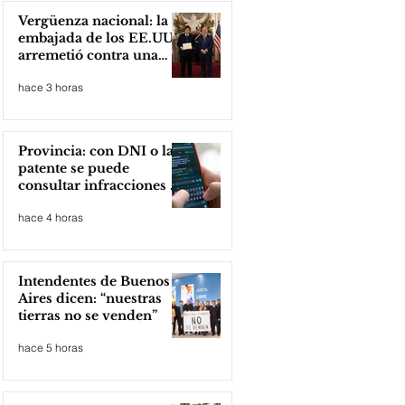
Vergüenza nacional: la
embajada de los EE.UU
arremetió contra una
cooperativa de Neuquén
hace 3 horas
Provincia: con DNI o la
patente se puede
consultar infracciones en
segundos
hace 4 horas
Intendentes de Buenos
Aires dicen: “nuestras
tierras no se venden”
hace 5 horas