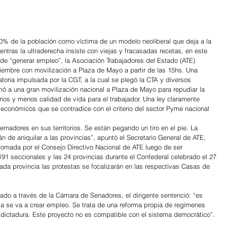
70% de la población como víctima de un modelo neoliberal que deja a la 
entras la ultraderecha insiste con viejas y fracasadas recetas, en este 
 de “generar empleo”, la Asociación Trabajadores del Estado (ATE) 
ciembre con movilización a Plaza de Mayo a partir de las 15hs. Una 
toria impulsada por la CGT, a la cual se plegó la CTA y diversos 
mó a una gran movilización nacional a Plaza de Mayo para repudiar la 
rios y menos calidad de vida para el trabajador. Una ley claramente 
conómicos que se contradice con el criterio del sector Pyme nacional
nadores en sus territorios. Se están pegando un tiro en el pie. La 
n de aniquilar a las provincias”, apuntó el Secretario General de ATE, 
tomada por el Consejo Directivo Nacional de ATE luego de ser 
1 seccionales y las 24 provincias durante el Confederal celebrado el 27 
a provincia las protestas se focalizarán en las respectivas Casas de 
ado a través de la Cámara de Senadores, el dirigente sentenció: “es 
a se va a crear empleo. Se trata de una reforma propia de regímenes 
n dictadura. Este proyecto no es compatible con el sistema democrático”.