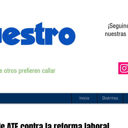
¡Seguin
nuestras 
 otros prefieren callar
Inicio
Distritos
e ATE contra la reforma laboral