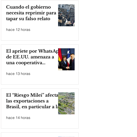
Cuando el gobierno
necesita reprimir para
tapar su falso relato
hace 12 horas
El apriete por WhatsApp
de EE.UU. amenaza a
una cooperativa
argentina para boicotear
hace 13 horas
a Huawei
El “Riesgo Milei” afecta
las exportaciones a
Brasil, en particular a la
industria automotriz de
hace 14 horas
la provincia