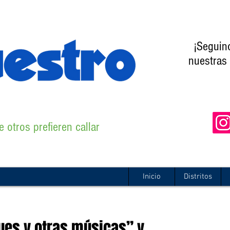
¡Seguin
nuestras 
 otros prefieren callar
Inicio
Distritos
ues y otras músicas” y