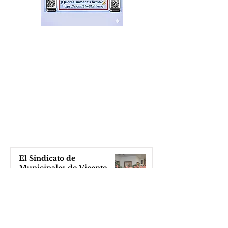
El Sindicato de
Municipales de Vicente
López capacitó sobre
técnicas de RCP
hace 8 horas