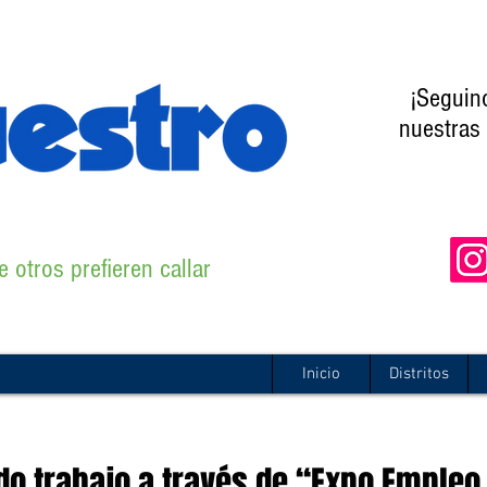
¡Seguin
nuestras 
 otros prefieren callar
Inicio
Distritos
o trabajo a través de “Expo Empleo