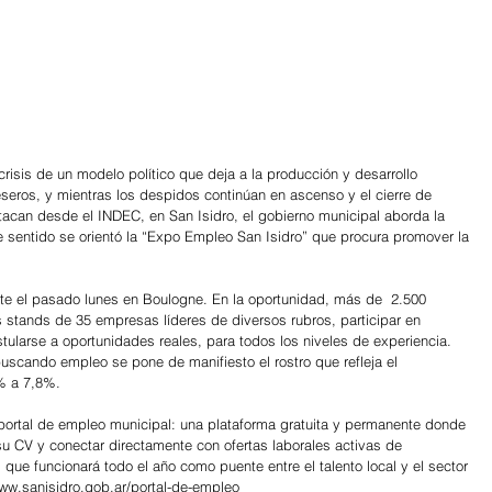
crisis de un modelo político que deja a la producción y desarrollo 
reseros, y mientras los despidos continúan en ascenso y el cierre de 
acan desde el INDEC, en San Isidro, el gobierno municipal aborda la 
e sentido se orientó la “Expo Empleo San Isidro” que procura promover la 
te el pasado lunes en Boulogne. En la oportunidad, más de  2.500 
s stands de 35 empresas líderes de diversos rubros, participar en 
tularse a oportunidades reales, para todos los niveles de experiencia. 
scando empleo se pone de manifiesto el rostro que refleja el 
% a 7,8%.
portal de empleo municipal: una plataforma gratuita y permanente donde 
su CV y conectar directamente con ofertas laborales activas de 
 que funcionará todo el año como puente entre el talento local y el sector 
www.sanisidro.gob.ar/portal-de-empleo