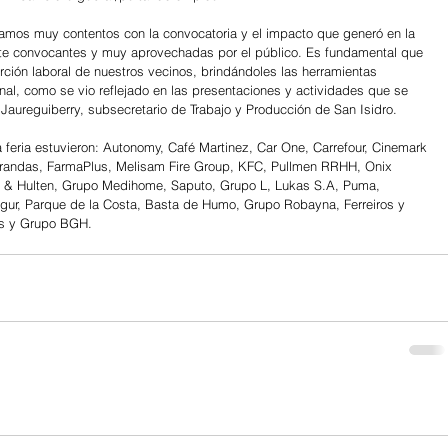
amos muy contentos con la convocatoria y el impacto que generó en la 
e convocantes y muy aprovechadas por el público. Es fundamental que 
ión laboral de nuestros vecinos, brindándoles las herramientas 
onal, como se vio reflejado en las presentaciones y actividades que se 
 Jaureguiberry, subsecretario de Trabajo y Producción de San Isidro.
 feria estuvieron: Autonomy, Café Martinez, Car One, Carrefour, Cinemark 
andas, FarmaPlus, Melisam Fire Group, KFC, Pullmen RRHH, Onix 
 & Hulten, Grupo Medihome, Saputo, Grupo L, Lukas S.A, Puma, 
ur, Parque de la Costa, Basta de Humo, Grupo Robayna, Ferreiros y 
cks y Grupo BGH.