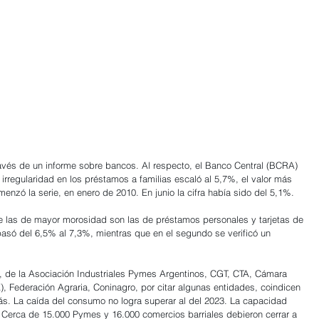
través de un informe sobre bancos. Al respecto, el Banco Central (BCRA) 
 irregularidad en los préstamos a familias escaló al 5,7%, el valor más 
enzó la serie, en enero de 2010. En junio la cifra había sido del 5,1%.
e las de mayor morosidad son las de préstamos personales y tarjetas de 
 pasó del 6,5% al 7,3%, mientras que en el segundo se verificó un 
IA, de la Asociación Industriales Pymes Argentinos, CGT, CTA, Cámara 
 Federación Agraria, Coninagro, por citar algunas entidades, coindicen 
más. La caída del consumo no logra superar al del 2023. La capacidad 
%. Cerca de 15.000 Pymes y 16.000 comercios barriales debieron cerrar a 