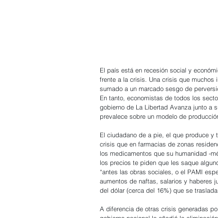
El país está en recesión social y económi
frente a la crisis. Una crisis que muchos
sumado a un marcado sesgo de perversidad
En tanto, economistas de todos los secto
gobierno de La Libertad Avanza junto a s
prevalece sobre un modelo de producción 
El ciudadano de a pie, el que produce y tr
crisis que en farmacias de zonas residenc
los medicamentos que su humanidad -méd
los precios te piden que les saque algun
“antes las obras sociales, o el PAMI espe
aumentos de naftas, salarios y haberes ju
del dólar (cerca del 16%) que se traslada
A diferencia de otras crisis generadas por
gobierno nacional le añadió la eliminació