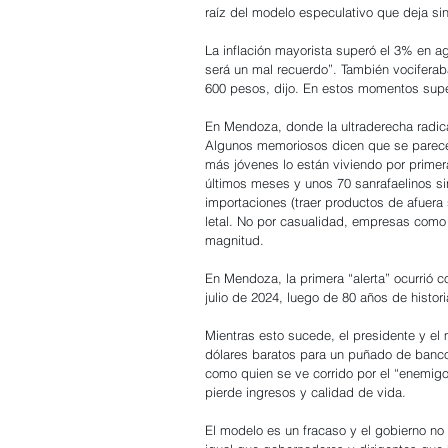
raíz del modelo especulativo que deja sin
La inflación mayorista superó el 3% en ag
será un mal recuerdo”. También vociferaba
600 pesos, dijo. En estos momentos supe
En Mendoza, donde la ultraderecha radical e
Algunos memoriosos dicen que se parece 
más jóvenes lo están viviendo por primer
últimos meses y unos 70 sanrafaelinos sin
importaciones (traer productos de afuera
letal. No por casualidad, empresas como
magnitud.
En Mendoza, la primera “alerta” ocurrió c
julio de 2024, luego de 80 años de hist
Mientras esto sucede, el presidente y el
dólares baratos para un puñado de banco
como quien se ve corrido por el “enemigo
pierde ingresos y calidad de vida. 
El modelo es un fracaso y el gobierno no e