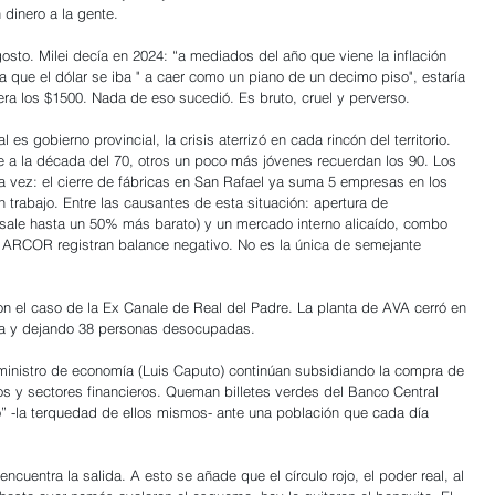
 dinero a la gente.
osto. Milei decía en 2024: “a mediados del año que viene la inflación 
 que el dólar se iba " a caer como un piano de un decimo piso", estaría  
ra los $1500. Nada de eso sucedió. Es bruto, cruel y perverso.
s gobierno provincial, la crisis aterrizó en cada rincón del territorio. 
a la década del 70, otros un poco más jóvenes recuerdan los 90. Los 
a vez: el cierre de fábricas en San Rafael ya suma 5 empresas en los 
 trabajo. Entre las causantes de esta situación: apertura de 
 sale hasta un 50% más barato) y un mercado interno alicaído, combo 
 ARCOR registran balance negativo. No es la única de semejante 
on el caso de la Ex Canale de Real del Padre. La planta de AVA cerró en 
oria y dejando 38 personas desocupadas.
 ministro de economía (Luis Caputo) continúan subsidiando la compra de 
s y sectores financieros. Queman billetes verdes del Banco Central 
” -la terquedad de ellos mismos- ante una población que cada día 
ncuentra la salida. A esto se añade que el círculo rojo, el poder real, al 