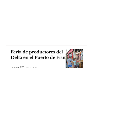
Feria de productores del
Delta en el Puerto de Frutos
hace 37 minutos
Katopodis le tiró con un
ladrillo a Milei, ¡el Javo ni
se inmutó!
hace 1 hora