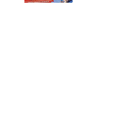
Katopodis le tiró con un
ladrillo a Milei, ¡el Javo ni
se inmutó!