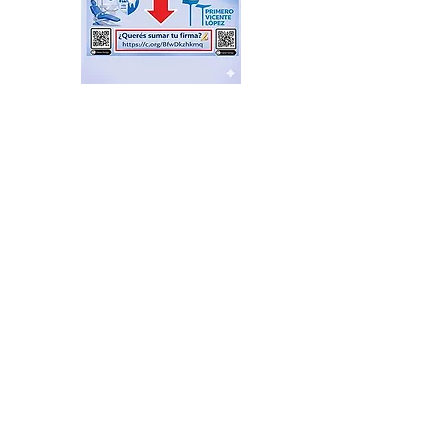
Plazas Activas: agenda de
actividades recreativas,
libres y gratuitas
hace 15 horas