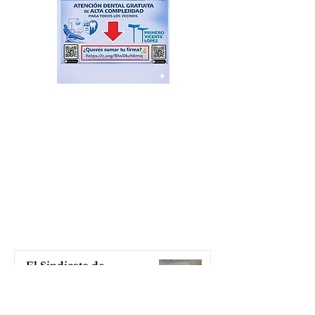
El Sindicato de
Municipales de Vicente
López capacitó sobre
técnicas de RCP