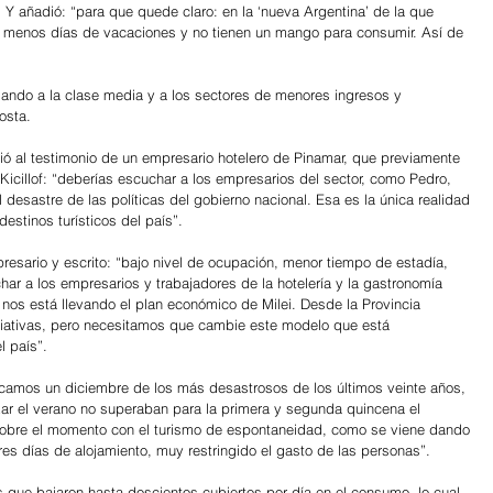
 Y añadió: “para que quede claro: en la ‘nueva Argentina’ de la que 
 menos días de vacaciones y no tienen un mango para consumir. Así de 
iando a la clase media y a los sectores de menores ingresos y 
osta.
dió al testimonio de un empresario hotelero de Pinamar, que previamente 
Kicillof: “deberías escuchar a los empresarios del sector, como Pedro, 
 desastre de las políticas del gobierno nacional. Esa es la única realidad 
estinos turísticos del país”.
presario y escrito: “bajo nivel de ocupación, menor tiempo de estadía, 
ar a los empresarios y trabajadores de la hotelería y la gastronomía 
e nos está llevando el plan económico de Milei. Desde la Provincia 
ciativas, pero necesitamos que cambie este modelo que está 
l país”.
ncamos un diciembre de los más desastrosos de los últimos veinte años, 
r el verano no superaban para la primera y segunda quincena el 
 sobre el momento con el turismo de espontaneidad, como se viene dando 
res días de alojamiento, muy restringido el gasto de las personas”.
 que bajaron hasta doscientos cubiertos por día en el consumo, lo cual 