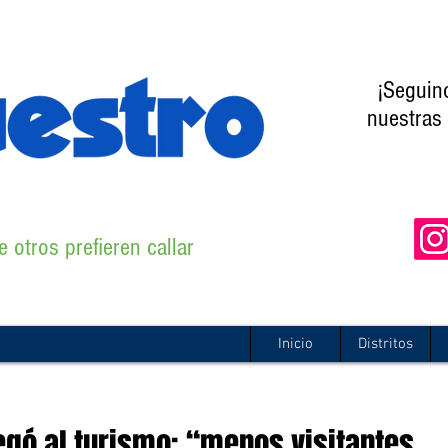
¡Seguin
nuestras 
 otros prefieren callar
Inicio
Distritos
llegó al turismo: “menos visitantes,