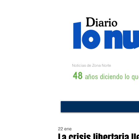
Noticias de Zona Norte
48
años diciendo lo que
22 ene
La crisis libertaria 