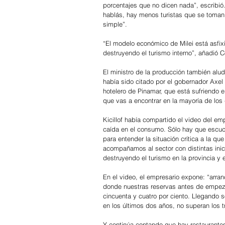
porcentajes que no dicen nada”, escribió.
hablás, hay menos turistas que se toman
simple”.
“El modelo económico de Milei está asfix
destruyendo el turismo interno”, añadió C
El ministro de la producción también alu
había sido citado por el gobernador Axel 
hotelero de Pinamar, que está sufriendo el
que vas a encontrar en la mayoría de los d
Kicillof había compartido el video del em
caída en el consumo. Sólo hay que escuch
para entender la situación crítica a la qu
acompañamos al sector con distintas ini
destruyendo el turismo en la provincia y e
En el video, el empresario expone: “arra
donde nuestras reservas antes de empeza
cincuenta y cuatro por ciento. Llegando
en los últimos dos años, no superan los t
Y continúa contando que hay restaurantes